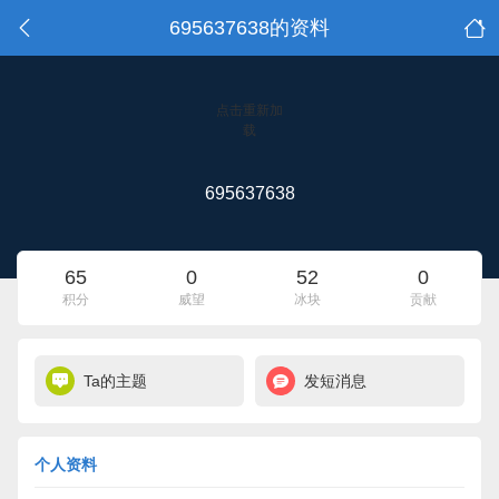
695637638的资料
点击重新加
载
695637638
65
0
52
0
积分
威望
冰块
贡献
Ta的主题
发短消息
个人资料