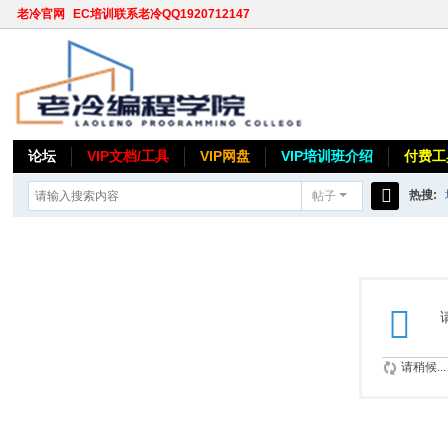
老冷官网
EC培训联系老冷QQ1920712147
论坛
VIP文档/工具
VIP网盘
VIP培训班介绍
付费工
热搜:
帖子
搜
索
请稍候...