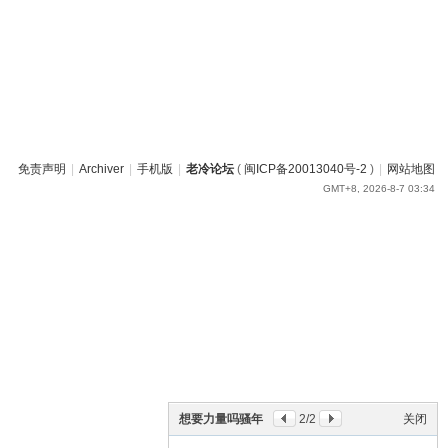
免责声明
|
Archiver
|
手机版
|
老冷论坛
(
闽ICP备20013040号-2
)
|
网站地图
GMT+8, 2026-8-7 03:34
想要力量吗骚年
2
/2
关闭