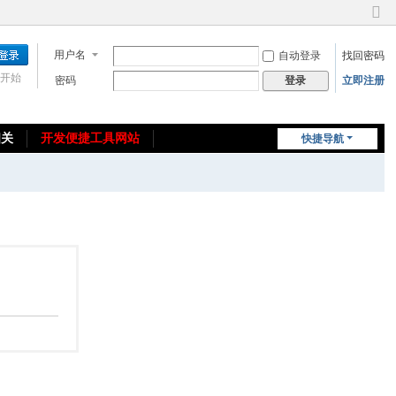
切
换
用户名
自动登录
找回密码
到
窄
开始
密码
立即注册
登录
版
相关
开发便捷工具网站
快捷导航
免费教程/源码分享
免责声明