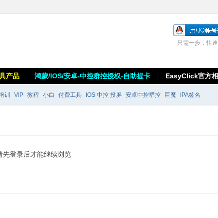
只需一步，快速
具产品
鸿蒙/IOS/安卓-中控群控授权-自助提卡
EasyClick官方
培训
VIP
教程
小白
付费工具
IOS 中控 投屏
安卓中控群控
巨魔
IPA签名
请先登录后才能继续浏览