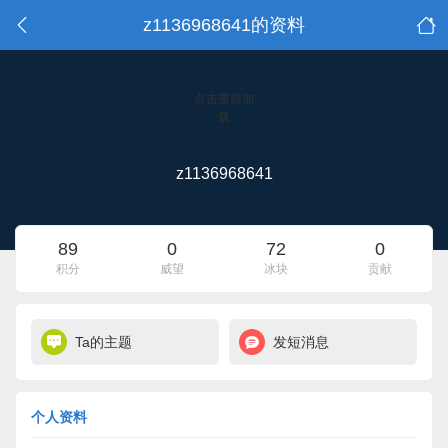
z1136968641的资料
点击重新加
载
z1136968641
89
0
72
0
积分
威望
冰块
贡献
Ta的主题
发短消息
个人资料