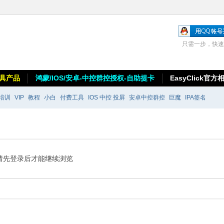
只需一步，快速
具产品
鸿蒙/IOS/安卓-中控群控授权-自助提卡
EasyClick官方
培训
VIP
教程
小白
付费工具
IOS 中控 投屏
安卓中控群控
巨魔
IPA签名
请先登录后才能继续浏览