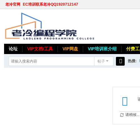
老冷官网
EC培训联系老冷QQ1920712147
论坛
VIP文档/工具
VIP网盘
VIP培训班介绍
付费工
热搜:
帖子
搜
索
请稍候...