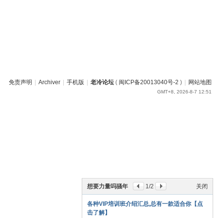
免责声明
|
Archiver
|
手机版
|
老冷论坛
(
闽ICP备20013040号-2
)
|
网站地图
GMT+8, 2026-8-7 12:51
想要力量吗骚年
1
/2
关闭
各种VIP培训班介绍汇总,总有一款适合你【点
击了解】