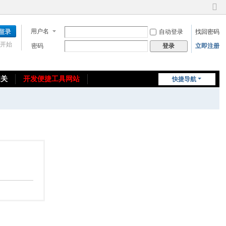
切
换
用户名
自动登录
找回密码
到
窄
开始
密码
立即注册
登录
版
相关
开发便捷工具网站
快捷导航
免费教程/源码分享
免责声明