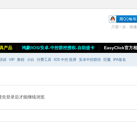
只需一步，快速
具产品
鸿蒙/IOS/安卓-中控群控授权-自助提卡
EasyClick官方
培训
VIP
教程
小白
付费工具
IOS 中控 投屏
安卓中控群控
巨魔
IPA签名
请先登录后才能继续浏览