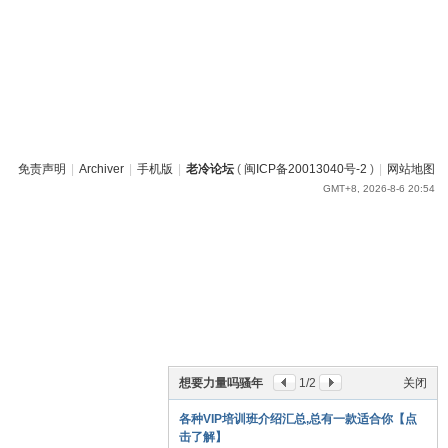
免责声明
|
Archiver
|
手机版
|
老冷论坛
(
闽ICP备20013040号-2
)
|
网站地图
GMT+8, 2026-8-6 20:54
想要力量吗骚年
1
/2
关闭
各种VIP培训班介绍汇总,总有一款适合你【点
击了解】