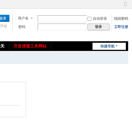
切
换
用户名
自动登录
找回密码
到
窄
开始
密码
立即注册
登录
版
相关
开发便捷工具网站
快捷导航
免费教程/源码分享
免责声明