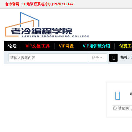
老冷官网
EC培训联系老冷QQ1920712147
论坛
VIP文档/工具
VIP网盘
VIP培训班介绍
付费工
热搜:
帖子
搜
索
请稍候...