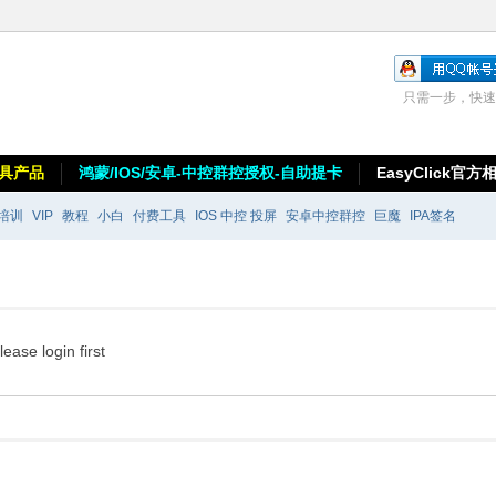
只需一步，快速
具产品
鸿蒙/IOS/安卓-中控群控授权-自助提卡
EasyClick官方
培训
VIP
教程
小白
付费工具
IOS 中控 投屏
安卓中控群控
巨魔
IPA签名
lease login first