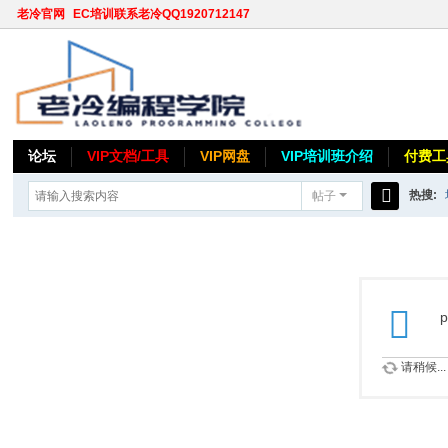
老冷官网
EC培训联系老冷QQ1920712147
论坛
VIP文档/工具
VIP网盘
VIP培训班介绍
付费工
热搜:
帖子
搜
索
p
请稍候...