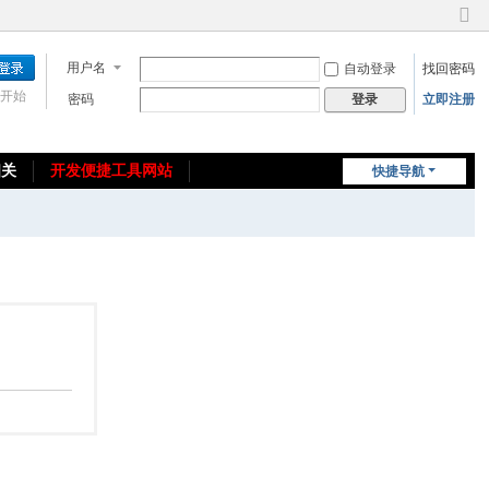
切
换
用户名
自动登录
找回密码
到
窄
开始
密码
立即注册
登录
版
相关
开发便捷工具网站
快捷导航
免费教程/源码分享
免责声明