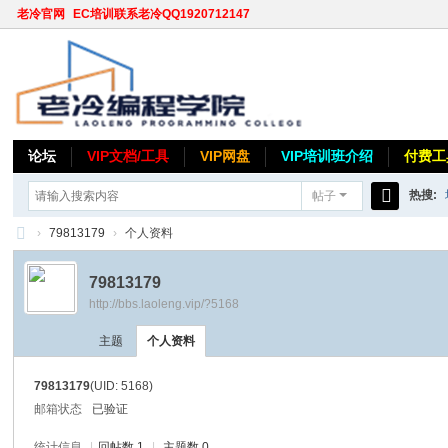
老冷官网
EC培训联系老冷QQ1920712147
论坛
VIP文档/工具
VIP网盘
VIP培训班介绍
付费工
热搜:
帖子
搜
›
79813179
›
个人资料
索
老
79813179
冷
http://bbs.laoleng.vip/?5168
论
主题
个人资料
坛
79813179
(UID: 5168)
邮箱状态
已验证
统计信息
|
回帖数 1
|
主题数 0