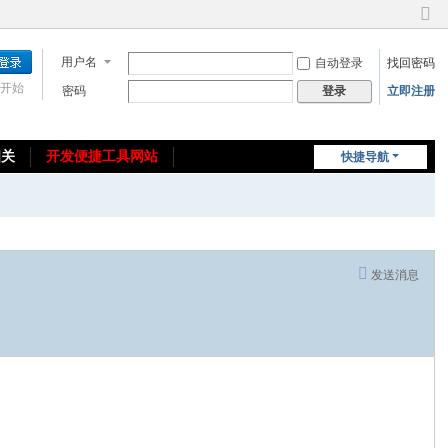
切
换
用户名
自动登录
找回密码
到
窄
开始
密码
立即注册
登录
版
相关
开发便捷工具网站
快捷导航
免费教程/源码分享
免责声明
发送消息