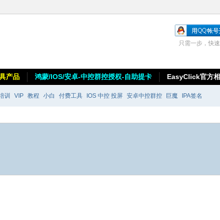
只需一步，快速
具产品
鸿蒙/IOS/安卓-中控群控授权-自助提卡
EasyClick官方
培训
VIP
教程
小白
付费工具
IOS 中控 投屏
安卓中控群控
巨魔
IPA签名