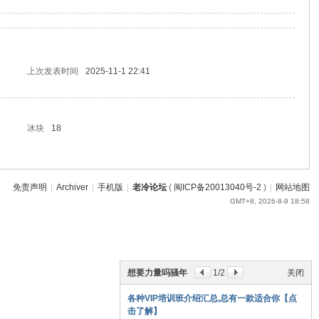
上次发表时间
2025-11-1 22:41
冰块
18
免责声明
|
Archiver
|
手机版
|
老冷论坛
(
闽ICP备20013040号-2
)
|
网站地图
GMT+8, 2026-8-9 18:58
想要力量吗骚年
1
/2
关闭
各种VIP培训班介绍汇总,总有一款适合你【点
击了解】