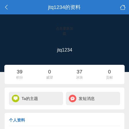
jtq1234的资料
点击重新加
载
jtq1234
39
0
37
0
积分
威望
冰块
贡献
Ta的主题
发短消息
个人资料