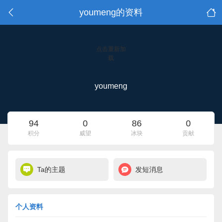
youmeng的资料
点击重新加
载
youmeng
94
0
86
0
积分
威望
冰块
贡献
Ta的主题
发短消息
个人资料