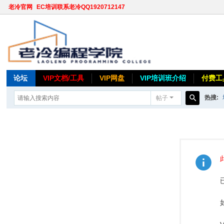
老冷官网
EC培训联系老冷QQ1920712147
论坛
VIP文档/工具
VIP网盘
VIP培训班介绍
付费工
热搜:
帖子
搜
索