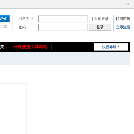
切
换
用户名
自动登录
找回密码
到
窄
开始
密码
立即注册
登录
版
相关
开发便捷工具网站
快捷导航
免费教程/源码分享
免责声明