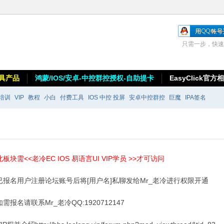
只需一步，快速
具产品
鸿蒙/IOS/安卓-中控群控授权-自助提卡
EasyClick官方
培训
VIP
教程
小白
付费工具
IOS 中控 投屏
安卓中控群控
巨魔
IPA签名
此板块需<<老冷EC IOS 易语言UI VIP学员 >>才可访问
已报名用户注册论坛账号后将[用户名]私聊发给Mr_老冷进行权限开通
如需报名请联系Mr_老冷QQ:1920712147