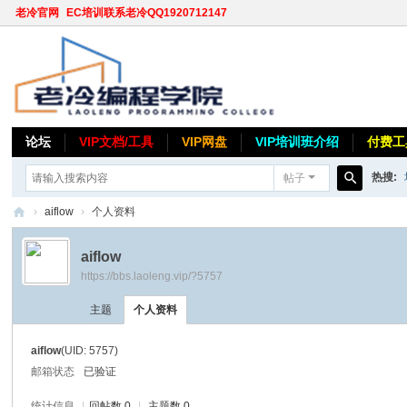
老冷官网
EC培训联系老冷QQ1920712147
论坛
VIP文档/工具
VIP网盘
VIP培训班介绍
付费工
热搜:
帖子
搜
›
aiflow
›
个人资料
索
老
aiflow
冷
https://bbs.laoleng.vip/?5757
论
主题
个人资料
坛
aiflow
(UID: 5757)
邮箱状态
已验证
统计信息
|
回帖数 0
|
主题数 0