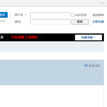
切
换
用户名
自动登录
找回密码
到
窄
开始
密码
立即注册
登录
版
相关
开发便捷工具网站
快捷导航
免费教程/源码分享
免责声明
发送消息