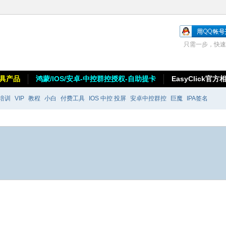
只需一步，快速
具产品
鸿蒙/IOS/安卓-中控群控授权-自助提卡
EasyClick官方
培训
VIP
教程
小白
付费工具
IOS 中控 投屏
安卓中控群控
巨魔
IPA签名