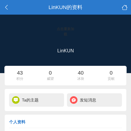
LinKUN的资料
点击重新加
载
LinKUN
43
0
40
0
积分
威望
冰块
贡献
Ta的主题
发短消息
个人资料