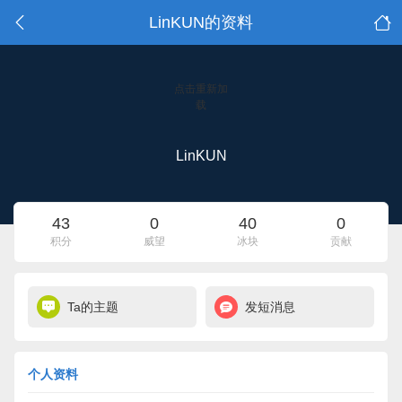
LinKUN的资料
点击重新加
载
LinKUN
43
0
40
0
积分
威望
冰块
贡献
Ta的主题
发短消息
个人资料