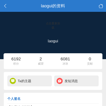
laogui的资料
点击重新加
载
laogui
6192
2
6081
0
积分
威望
冰块
贡献
Ta的主题
发短消息
个人签名