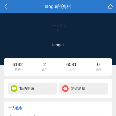
laogui的资料
点击重新加
载
laogui
6192
2
6081
0
积分
威望
冰块
贡献
Ta的主题
发短消息
个人签名