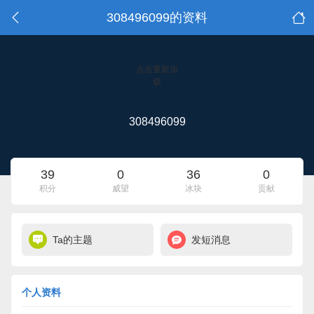
308496099的资料
点击重新加
载
308496099
39
0
36
0
积分
威望
冰块
贡献
Ta的主题
发短消息
个人资料