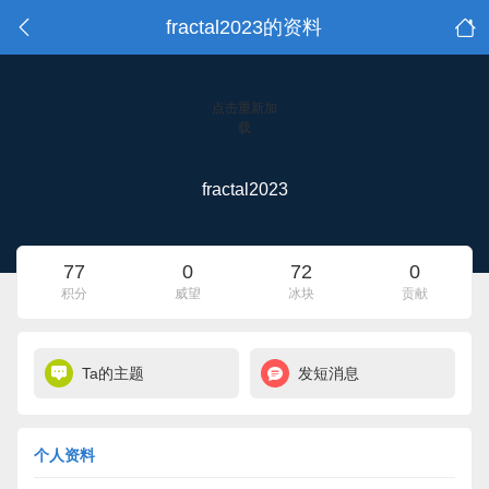
fractal2023的资料
点击重新加
载
fractal2023
77
0
72
0
积分
威望
冰块
贡献
Ta的主题
发短消息
个人资料