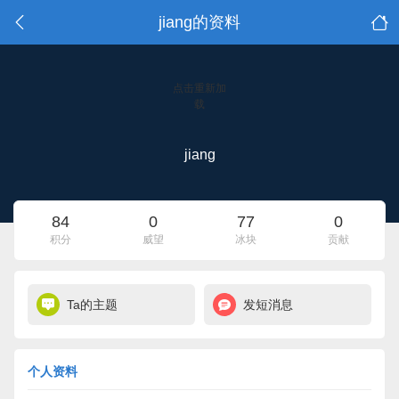
jiang的资料
点击重新加
载
jiang
84
0
77
0
积分
威望
冰块
贡献
Ta的主题
发短消息
个人资料