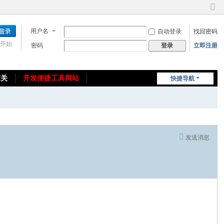
切
换
用户名
自动登录
找回密码
到
窄
开始
密码
立即注册
登录
版
相关
开发便捷工具网站
快捷导航
免费教程/源码分享
免责声明
发送消息