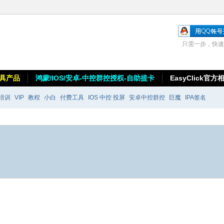
只需一步，快速
具产品
鸿蒙/IOS/安卓-中控群控授权-自助提卡
EasyClick官方
培训
VIP
教程
小白
付费工具
IOS 中控 投屏
安卓中控群控
巨魔
IPA签名