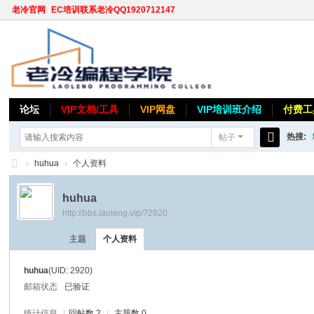
老冷官网
EC培训联系老冷QQ1920712147
论坛
VIP文档/工具
VIP网盘
VIP培训班介绍
付费工
热搜:
帖子
搜
›
huhua
›
个人资料
索
老
huhua
冷
http://bbs.laoleng.vip/?2920
论
主题
个人资料
坛
huhua
(UID: 2920)
邮箱状态
已验证
统计信息
|
回帖数 2
|
主题数 0