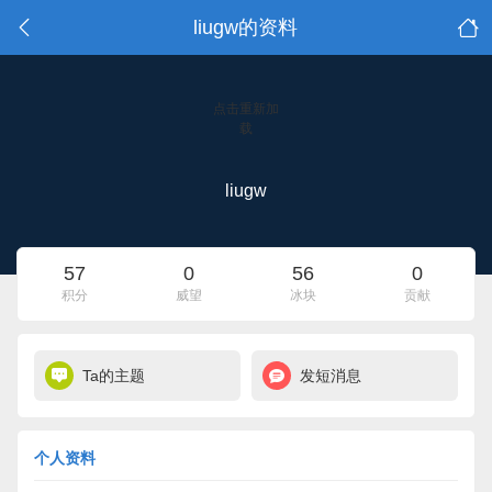
liugw的资料
点击重新加
载
liugw
57
0
56
0
积分
威望
冰块
贡献
Ta的主题
发短消息
个人资料