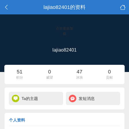
lajiao82401的资料
点击重新加
载
lajiao82401
51
0
47
0
积分
威望
冰块
贡献
Ta的主题
发短消息
个人资料