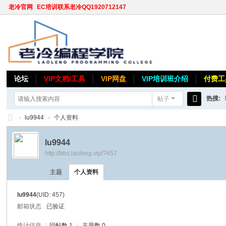
老冷官网
EC培训联系老冷QQ1920712147
论坛
VIP文档/工具
VIP网盘
VIP培训班介绍
付费工
热搜:
帖子
搜
›
lu9944
›
个人资料
索
老
lu9944
冷
http://bbs.laoleng.vip/?457
论
主题
个人资料
坛
lu9944
(UID: 457)
邮箱状态
已验证
统计信息
|
回帖数 1
|
主题数 0