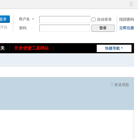
切
换
用户名
自动登录
找回密码
到
窄
开始
密码
立即注册
登录
版
相关
开发便捷工具网站
快捷导航
免费教程/源码分享
免责声明
发送消息