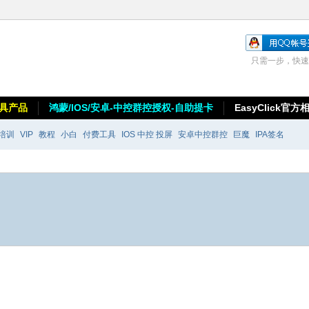
只需一步，快速
具产品
鸿蒙/IOS/安卓-中控群控授权-自助提卡
EasyClick官方
培训
VIP
教程
小白
付费工具
IOS 中控 投屏
安卓中控群控
巨魔
IPA签名