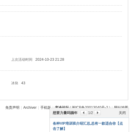
上次活动时间
2024-10-23 21:28
冰块
43
免责声明
|
Archiver
|
手机版
|
老冷论坛
(
闽ICP备20013040号-2
)
|
网站地图
想要力量吗骚年
1
/2
关闭
GMT+8, 2026-8-8 20:05
各种VIP培训班介绍汇总,总有一款适合你【点
击了解】