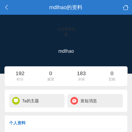
mdlhao的资料
点击重新加
载
mdlhao
192
0
183
0
积分
威望
冰块
贡献
Ta的主题
发短消息
个人资料