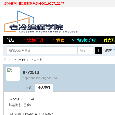
老冷官网
EC培训联系老冷QQ1920712147
论坛
VIP文档/工具
VIP网盘
VIP培训班介绍
付费工
热搜:
帖子
搜
›
8772516
›
个人资料
索
老
8772516
冷
http://bbs.laoleng.vip/?54
论
主题
个人资料
坛
8772516
(UID: 54)
邮箱状态
已验证
统计信息
|
回帖数 9
|
主题数 1