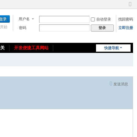
切
换
用户名
自动登录
找回密码
到
窄
开始
密码
立即注册
登录
版
相关
开发便捷工具网站
快捷导航
免费教程/源码分享
免责声明
发送消息