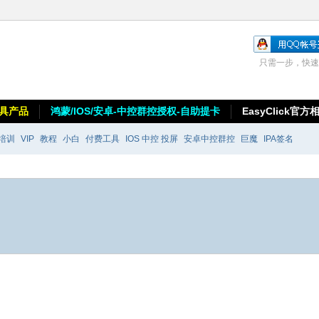
只需一步，快速
具产品
鸿蒙/IOS/安卓-中控群控授权-自助提卡
EasyClick官方
培训
VIP
教程
小白
付费工具
IOS 中控 投屏
安卓中控群控
巨魔
IPA签名