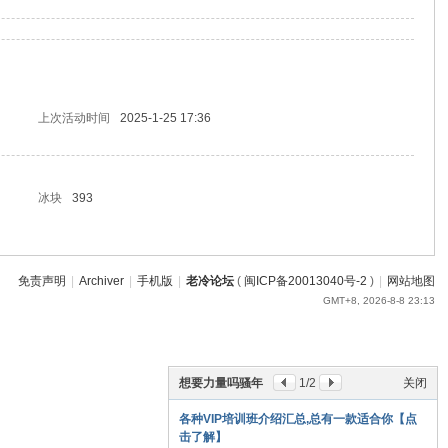
上次活动时间
2025-1-25 17:36
冰块
393
免责声明
|
Archiver
|
手机版
|
老冷论坛
(
闽ICP备20013040号-2
)
|
网站地图
GMT+8, 2026-8-8 23:13
想要力量吗骚年
1
/2
关闭
各种VIP培训班介绍汇总,总有一款适合你【点
击了解】