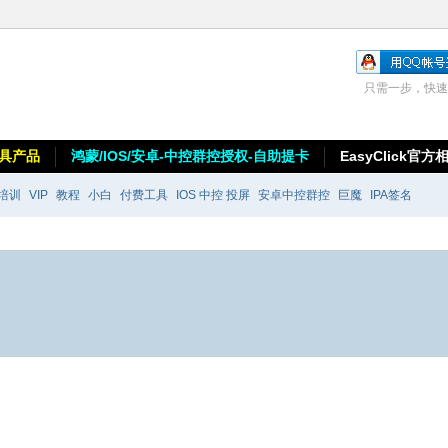
只需一步，快速
具产品
鸿蒙/IOS/安卓-中控群控授权-自助提卡
EasyClick官方
培训
VIP
教程
小白
付费工具
IOS 中控 投屏
安卓中控群控
巨魔
IPA签名