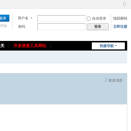
切
换
用户名
自动登录
找回密码
到
窄
开始
密码
立即注册
登录
版
相关
开发便捷工具网站
快捷导航
免费教程/源码分享
免责声明
发送消息