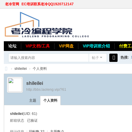
老冷官网
EC培训联系老冷QQ1920712147
论坛
VIP文档/工具
VIP网盘
VIP培训班介绍
付费工
热搜:
帖子
搜
›
shileilei
›
个人资料
索
老
shileilei
冷
http://bbs.laoleng.vip/?61
论
主题
个人资料
坛
shileilei
(UID: 61)
邮箱状态
已验证
统计信息
|
回帖数 32
|
主题数 0