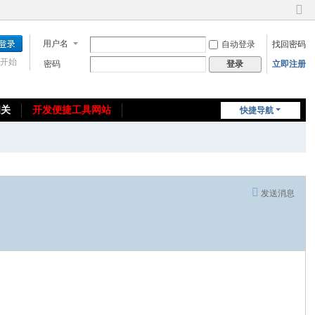
切
换
用户名
自动登录
找回密码
到
窄
开始
密码
立即注册
登录
版
相关
开发便捷工具网站
快捷导航
免费教程/源码分享
免责声明
发送消息