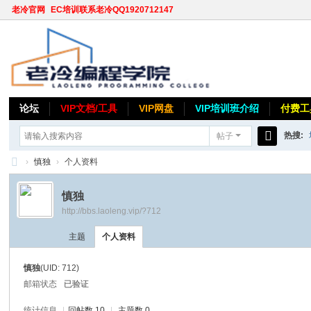
老冷官网
EC培训联系老冷QQ1920712147
论坛
VIP文档/工具
VIP网盘
VIP培训班介绍
付费工
热搜:
帖子
搜
›
慎独
›
个人资料
索
老
慎独
冷
http://bbs.laoleng.vip/?712
论
主题
个人资料
坛
慎独
(UID: 712)
邮箱状态
已验证
统计信息
|
回帖数 10
|
主题数 0