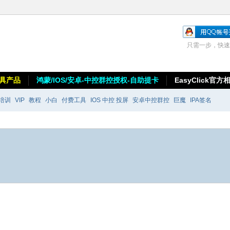
只需一步，快速
具产品
鸿蒙/IOS/安卓-中控群控授权-自助提卡
EasyClick官方
培训
VIP
教程
小白
付费工具
IOS 中控 投屏
安卓中控群控
巨魔
IPA签名