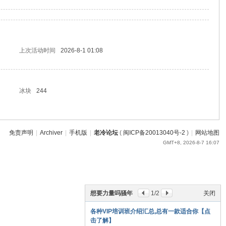
上次活动时间
2026-8-1 01:08
冰块
244
免责声明
|
Archiver
|
手机版
|
老冷论坛
(
闽ICP备20013040号-2
)
|
网站地图
GMT+8, 2026-8-7 16:07
想要力量吗骚年
1
/2
关闭
各种VIP培训班介绍汇总,总有一款适合你【点
击了解】