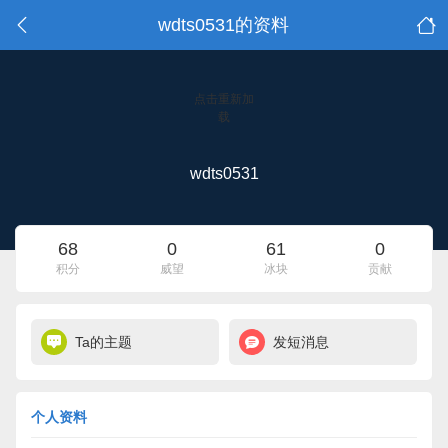
wdts0531的资料
点击重新加
载
wdts0531
68
0
61
0
积分
威望
冰块
贡献
Ta的主题
发短消息
个人资料