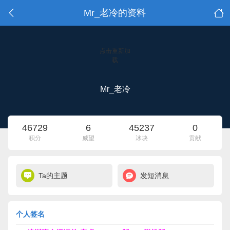
Mr_老冷的资料
点击重新加
载
Mr_老冷
46729
6
45237
0
积分
威望
冰块
贡献
Ta的主题
发短消息
个人签名