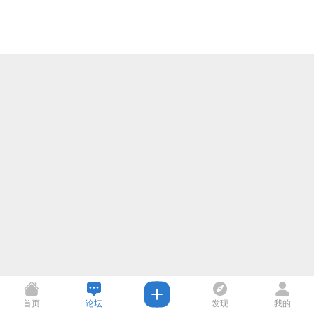
首页
论坛
发现
我的