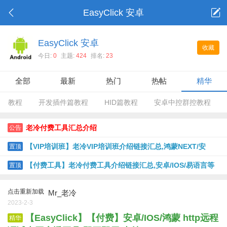
EasyClick 安卓
EasyClick 安卓
收藏
今日:
0
主题:
424
排名:
23
全部
最新
热门
热帖
精华
教程
开发插件篇教程
HID篇教程
安卓中控群控教程
老冷付费工具汇总介绍
公告
【VIP培训班】老冷VIP培训班介绍链接汇总,鸿蒙NEXT/安
置顶
卓/IOS USB版/IOS脱机版/PHP等
【付费工具】老冷付费工具介绍链接汇总,安卓/IOS/易语言等
置顶
点击重新加载
Mr_老冷
2023-2-3
【EasyClick】【付费】安卓/IOS/鸿蒙 http远程
精华