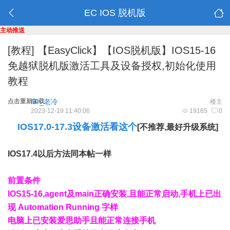
EC IOS 脱机版
主动推送
[教程]
【EasyClick】【IOS脱机版】IOS15-16
免越狱脱机版激活工具及设备授权,初始化使用
教程
点击重新加载
Mr_老冷
楼主
2023-12-19 11:40:06
19165
0
IOS17.0-17.3设备激活看这个
[不推荐,最好升级系统]
IOS17.4以后方法同本帖一样
前置条件
IOS15-16,agent及main正确安装,且能正常启动,手机上已出
现 Automation Running 字样
电脑上已安装爱思助手且能正常连接手机