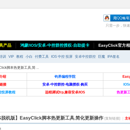
只需一步，快速
具产品
鸿蒙/IOS/安卓-中控群控授权-自助提卡
EasyClick官方
培训
VIP
教程
小白
付费工具
IOS 中控 投屏
安卓中控群控
巨魔
IPA签名
ick脚本热更新工具,简 ...
介绍
钧界编程学院
Ea
卡链接
安卓-中控群控-电脑授权-购买
IO
群控投屏教程
远程调试frp,兼容安卓/IOS
热更新工
S脱机版】EasyClick脚本热更新工具,简化更新操作
[复制链接]
|
主
层