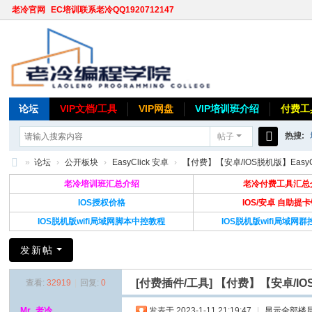
老冷官网
EC培训联系老冷QQ1920712147
论坛
VIP文档/工具
VIP网盘
VIP培训班介绍
付费工
热搜:
帖子
搜
»
论坛
›
公开板块
›
EasyClick 安卓
›
【付费】【安卓/IOS脱机版】EasyCl
索
老
老冷培训班汇总介绍
老冷付费工具汇总
冷
IOS授权价格
IOS/安卓 自助提
IOS脱机版wifi局域网脚本中控教程
IOS脱机版wifi局域网
论
坛
发新帖
[付费插件/工具]
【付费】【安卓/IO
查看:
32919
|
回复:
0
Mr_老冷
发表于 2023-1-11 21:19:47
|
显示全部楼