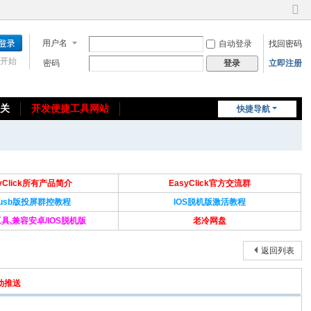
切
换
用户名
自动登录
找回密码
到
窄
开始
密码
立即注册
登录
版
相关
开发便捷工具网站
快捷导航
免费教程/源码分享
免责声明
syClick所有产品简介
EasyClick官方交流群
Susb版投屏群控教程
IOS脱机版激活教程
具,兼容安卓/IOS脱机版
老冷网盘
返回列表
动推送