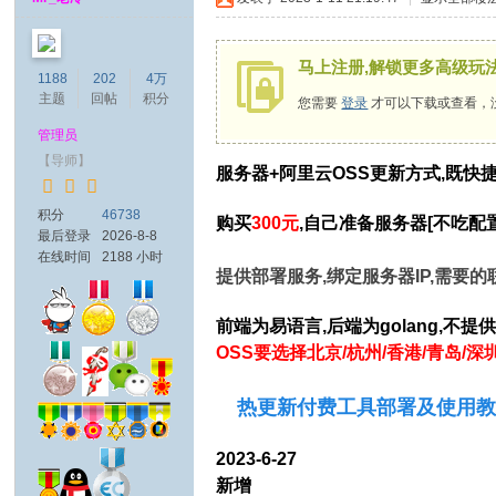
马上注册,解锁更多高级玩
1188
202
4万
主题
回帖
积分
您需要
登录
才可以下载或查看，
管理员
【导师】
服务器+阿里云OSS更新方式,既快
积分
46738
购买
300元
,自己准备服务器[不吃配置
最后登录
2026-8-8
在线时间
2188 小时
提供部署服务,绑定服务器IP,需要的联系M
前端为易语言,后端为golang,不提
OSS要选择北京/杭州/香港/青岛/
热更新付费工具部署及使用
2023-6-27
新增