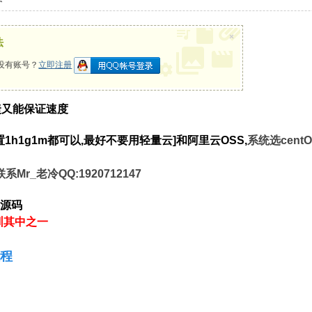
×
法
没有账号？
立即注册
捷又能保证速度
1h1g1m都可以,最好不要用轻量云]和阿里云OSS,
系统选centO
r_老冷QQ:1920712147
供源码
深圳其中之一
教程