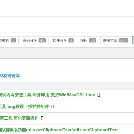
控教程
5
源码分享
41
插件分享
4
提问
33
解决方法
204
S/易语言等
程调试内网穿透工具,即开即用,支持Win/MacOS/Linux
集工具,bug错误上报插件组件
热更新工具,简化更新操作
ils.getClipboardText/utils.setClipboardText