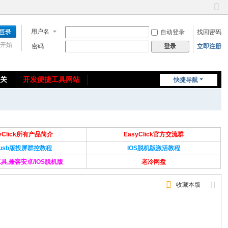
切
换
用户名
自动登录
找回密码
到
窄
开始
密码
立即注册
登录
版
相关
开发便捷工具网站
快捷导航
免费教程/源码分享
免责声明
syClick所有产品简介
EasyClick官方交流群
Susb版投屏群控教程
IOS脱机版激活教程
具,兼容安卓/IOS脱机版
老冷网盘
收藏本版