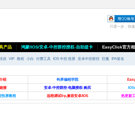
只需一步，快速
具产品
鸿蒙/IOS/安卓-中控群控授权-自助提卡
EasyClick官方
培训
VIP
教程
小白
付费工具
IOS 中控 投屏
安卓中控群控
巨魔
IPA签名
介绍
钧界编程学院
Ea
卡链接
安卓-中控群控-电脑授权-购买
IO
群控投屏教程
远程调试frp,兼容安卓/IOS
热更新工