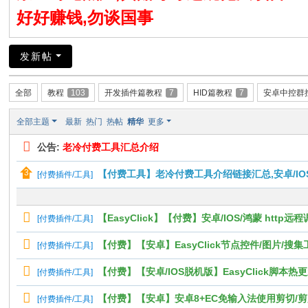
好好赚钱,勿谈国事
发新帖
全部
教程
103
开发插件篇教程
7
HID篇教程
7
安卓中控群
全部主题
最新
热门
热帖
精华
更多
公告:
老冷付费工具汇总介绍
【付费工具】老冷付费工具介绍链接汇总,安卓/IO
[
付费插件/工具
]
【EasyClick】【付费】安卓/IOS/鸿蒙 http远
[
付费插件/工具
]
【付费】【安卓】EasyClick节点控件/图片/搜
[
付费插件/工具
]
【付费】【安卓/IOS脱机版】EasyClick脚本
[
付费插件/工具
]
【付费】【安卓】安卓8+EC免输入法使用剪切/剪贴/剪辑版功能ut
[
付费插件/工具
]