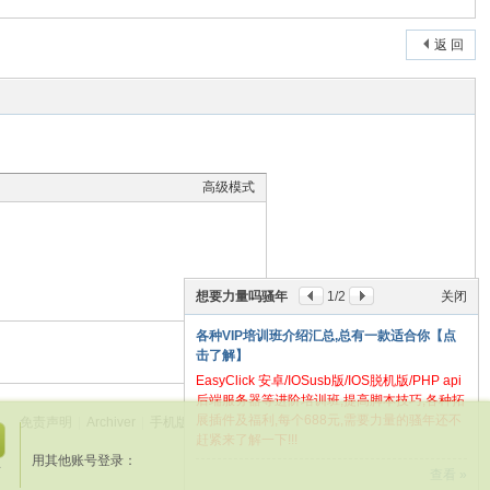
返 回
高级模式
想要力量吗骚年
1
/2
关闭
各种VIP培训班介绍汇总,总有一款适合你【点
本版积分规则
击了解】
EasyClick 安卓/IOSusb版/IOS脱机版/PHP api
后端服务器等进阶培训班,提高脚本技巧,各种拓
展插件及福利,每个688元,需要力量的骚年还不
免责声明
|
Archiver
|
手机版
|
老冷论坛
(
闽ICP备20013040号-2
)
|
网站地图
赶紧来了解一下!!!
关
GMT+8, 2026-8-8 11:20
用其他账号登录：
闭
册
查看 »