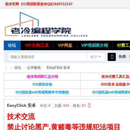
老冷官网
EC培训联系老冷QQ1920712147
论坛
VIP文档/工具
VIP网盘
VIP培训班介绍
付费工
热搜:
帖子
搜
»
论坛
›
公开板块
›
EasyClick 安卓
索
老
老冷培训班汇总介绍
老冷付费工具汇总
冷
IOS授权价格
IOS/安卓 自助提
IOS脱机版wifi局域网脚本中控教程
IOS脱机版wifi局域网
论
坛
EasyClick 安卓
今日:
0
|
主题:
424
|
排名:
23
技术交流
禁止讨论黑产,黄赌毒等违规犯法项目