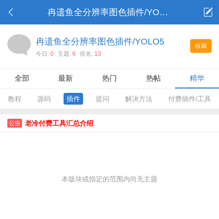
冉遗鱼全分辨率图色插件/YOLO5
冉遗鱼全分辨率图色插件/YOLO5
收藏
今日:
0
主题:
6
排名:
13
全部
最新
热门
热帖
精华
教程
源码
插件
提问
解决方法
付费插件/工具
老冷付费工具汇总介绍
公告
本版块或指定的范围内尚无主题