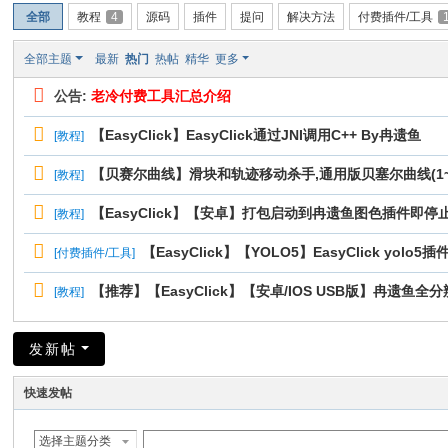
全部
教程
4
源码
插件
提问
解决方法
付费插件/工具
全部主题
最新
热门
热帖
精华
更多
公告:
老冷付费工具汇总介绍
【EasyClick】EasyClick通过JNI调用C++ By冉遗鱼
[
教程
]
【贝赛尔曲线】滑块和轨迹移动杀手,通用版贝塞尔曲线(1~
[
教程
]
【EasyClick】【安卓】打包启动到冉遗鱼图色插件即停
[
教程
]
【EasyClick】【YOLO5】EasyClick yolo5插
[
付费插件/工具
]
【推荐】【EasyClick】【安卓/IOS USB版】冉遗鱼
[
教程
]
发新帖
快速发帖
选择主题分类