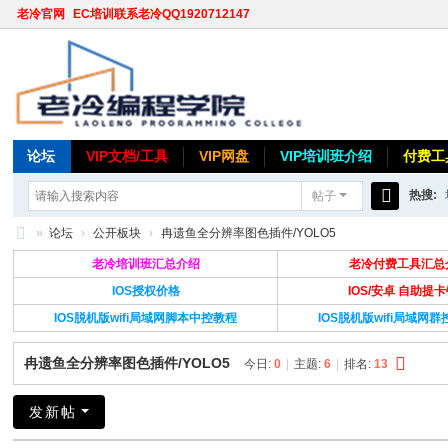
老冷官网
EC培训联系老冷QQ1920712147
论坛
VIP文档/工具
VIP网盘
VIP培训班介绍
付费工
热搜:
帖子
搜
»
论坛
›
公开板块
›
冉遗鱼全分辨率图色插件/YOLO5
索
老
老冷培训班汇总介绍
老冷付费工具汇总
冷
IOS授权价格
IOS/安卓 自助提
IOS脱机版wifi局域网脚本中控教程
IOS脱机版wifi局域网
论
坛
冉遗鱼全分辨率图色插件/YOLO5
今日:
0
|
主题:
6
|
排名:
13
发新帖