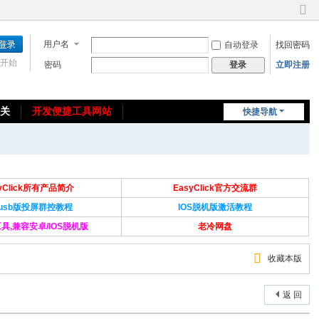
切
换
用户名
自动登录
找回密码
到
窄
开始
密码
立即注册
登录
版
相关
开发便捷工具网站
快捷导航
免费教程/源码分享
免责声明
syClick所有产品简介
EasyClick官方交流群
Susb版投屏群控教程
IOS脱机版激活教程
具,兼容安卓/IOS脱机版
老冷网盘
收藏本版
返 回