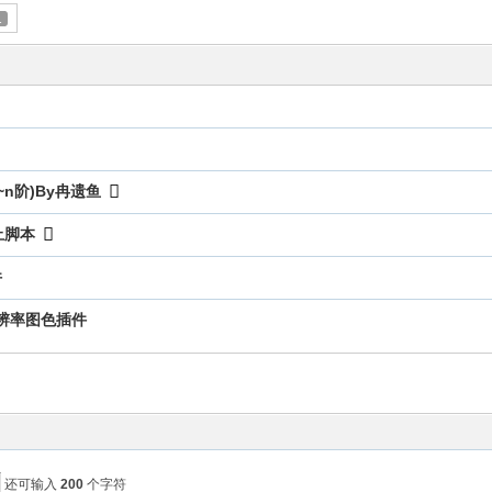
1
n阶)By冉遗鱼
止脚本
件
全分辨率图色插件
还可输入
200
个字符