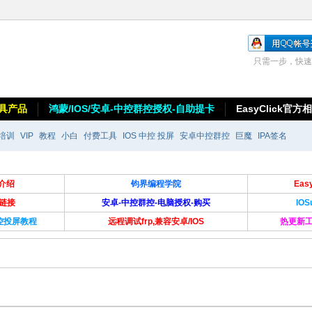
只需一步，快速
具产品
鸿蒙/IOS/安卓-中控群控授权-自助提卡
EasyClick官方
培训
VIP
教程
小白
付费工具
IOS 中控 投屏
安卓中控群控
巨魔
IPA签名
介绍
钧界编程学院
Ea
卡链接
安卓-中控群控-电脑授权-购买
IO
群控投屏教程
远程调试frp,兼容安卓/IOS
热更新工