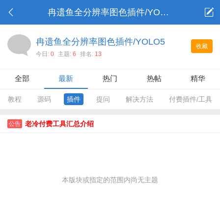
冉遗鱼全分辨率图色插件/YOLO5
冉遗鱼全分辨率图色插件/YOLO5
收藏
今日:
0
主题:
6
排名:
13
全部
最新
热门
热帖
精华
教程
源码
插件
提问
解决方法
付费插件/工具
老冷付费工具汇总介绍
公告
本版块或指定的范围内尚无主题