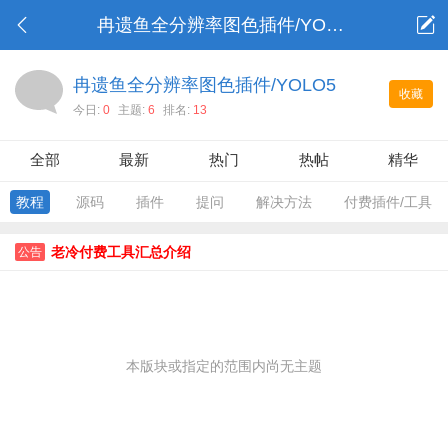
冉遗鱼全分辨率图色插件/YOLO5
冉遗鱼全分辨率图色插件/YOLO5
收藏
今日:
0
主题:
6
排名:
13
全部
最新
热门
热帖
精华
教程
源码
插件
提问
解决方法
付费插件/工具
老冷付费工具汇总介绍
公告
本版块或指定的范围内尚无主题