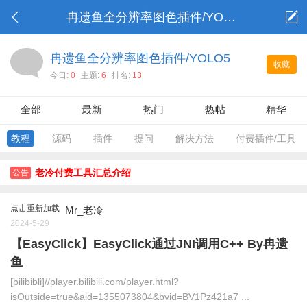
冉遗鱼全分辨率图色插件/YOLO5
冉遗鱼全分辨率图色插件/YOLO5
收藏
今日:
0
主题:
6
排名:
13
全部
最新
热门
热帖
精华
教程
源码
插件
提问
解决方法
付费插件/工具
老冷付费工具汇总介绍
公告
点击重新加载
Mr_老冷
2024-5-29
【EasyClick】EasyClick通过JNI调用C++ By冉遗
鱼
[bilibibli]//player.bilibili.com/player.html?
isOutside=true&aid=1355073804&bvid=BV1Pz421a7 ...