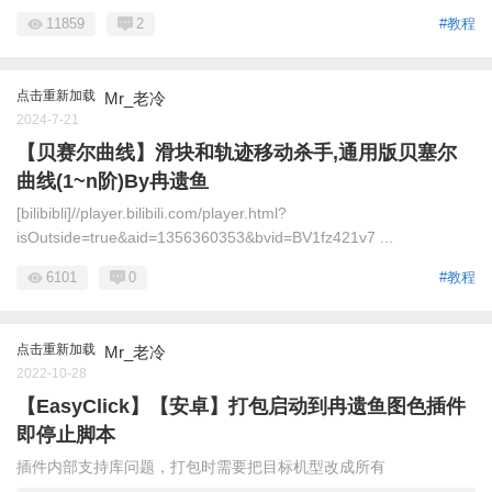
11859
2
#教程
点击重新加载
Mr_老冷
2024-7-21
【贝赛尔曲线】滑块和轨迹移动杀手,通用版贝塞尔
曲线(1~n阶)By冉遗鱼
[bilibibli]//player.bilibili.com/player.html?
isOutside=true&aid=1356360353&bvid=BV1fz421v7 ...
6101
0
#教程
点击重新加载
Mr_老冷
2022-10-28
【EasyClick】【安卓】打包启动到冉遗鱼图色插件
即停止脚本
插件内部支持库问题，打包时需要把目标机型改成所有