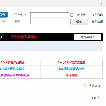
切
换
用户名
自动登录
找回密码
到
窄
开始
密码
立即注册
登录
版
相关
开发便捷工具网站
快捷导航
免费教程/源码分享
免责声明
syClick所有产品简介
EasyClick官方交流群
Susb版投屏群控教程
IOS脱机版激活教程
具,兼容安卓/IOS脱机版
老冷网盘
收藏本版
返 回