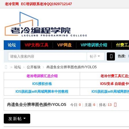
老冷官网
EC培训联系老冷QQ1920712147
论坛
VIP文档/工具
VIP网盘
VIP培训班介绍
付费工
热搜:
帖子
搜
»
论坛
›
公开板块
›
冉遗鱼全分辨率图色插件/YOLO5
索
老
老冷培训班汇总介绍
老冷付费工具汇总
冷
IOS授权价格
IOS/安卓 自助提
IOS脱机版wifi局域网脚本中控教程
IOS脱机版wifi局域网
论
坛
冉遗鱼全分辨率图色插件/YOLO5
今日:
0
|
主题:
6
|
排名:
13
发新帖