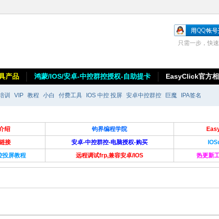
只需一步，快速
具产品
鸿蒙/IOS/安卓-中控群控授权-自助提卡
EasyClick官方
培训
VIP
教程
小白
付费工具
IOS 中控 投屏
安卓中控群控
巨魔
IPA签名
介绍
钧界编程学院
Ea
卡链接
安卓-中控群控-电脑授权-购买
IO
群控投屏教程
远程调试frp,兼容安卓/IOS
热更新工