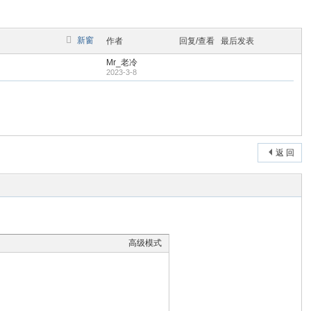
新窗
作者
回复/查看
最后发表
Mr_老冷
2023-3-8
返 回
高级模式