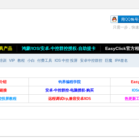
只需一步，快速
具产品
鸿蒙/IOS/安卓-中控群控授权-自助提卡
EasyClick官方
培训
VIP
教程
小白
付费工具
IOS 中控 投屏
安卓中控群控
巨魔
IPA签名
介绍
钧界编程学院
Ea
卡链接
安卓-中控群控-电脑授权-购买
IO
群控投屏教程
远程调试frp,兼容安卓/IOS
热更新工