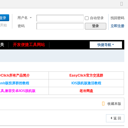
切
换
用户名
自动登录
找回密码
到
窄
开始
密码
立即注册
登录
版
相关
开发便捷工具网站
快捷导航
免费教程/源码分享
免责声明
syClick所有产品简介
EasyClick官方交流群
Susb版投屏群控教程
IOS脱机版激活教程
具,兼容安卓/IOS脱机版
老冷网盘
收藏本版
返 回