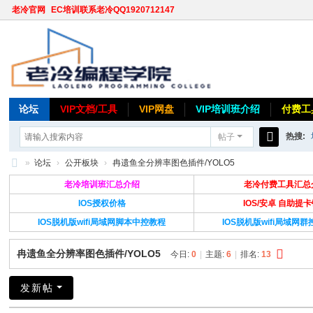
老冷官网
EC培训联系老冷QQ1920712147
论坛
VIP文档/工具
VIP网盘
VIP培训班介绍
付费工
热搜:
帖子
搜
»
论坛
›
公开板块
›
冉遗鱼全分辨率图色插件/YOLO5
索
老
老冷培训班汇总介绍
老冷付费工具汇总
冷
IOS授权价格
IOS/安卓 自助提
IOS脱机版wifi局域网脚本中控教程
IOS脱机版wifi局域网
论
坛
冉遗鱼全分辨率图色插件/YOLO5
今日:
0
|
主题:
6
|
排名:
13
发新帖