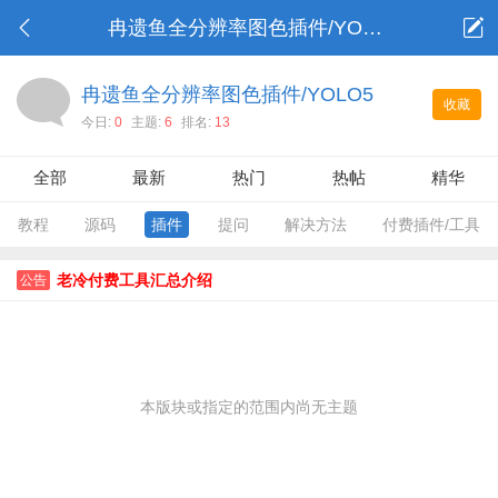
冉遗鱼全分辨率图色插件/YOLO5
冉遗鱼全分辨率图色插件/YOLO5
收藏
今日:
0
主题:
6
排名:
13
全部
最新
热门
热帖
精华
教程
源码
插件
提问
解决方法
付费插件/工具
老冷付费工具汇总介绍
公告
本版块或指定的范围内尚无主题