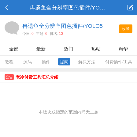
冉遗鱼全分辨率图色插件/YOLO5
冉遗鱼全分辨率图色插件/YOLO5
收藏
今日:
0
主题:
6
排名:
13
全部
最新
热门
热帖
精华
教程
源码
插件
提问
解决方法
付费插件/工具
老冷付费工具汇总介绍
公告
本版块或指定的范围内尚无主题