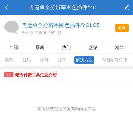
冉遗鱼全分辨率图色插件/YOLO5
冉遗鱼全分辨率图色插件/YOLO5
收藏
今日:
0
主题:
6
排名:
13
全部
最新
热门
热帖
精华
教程
源码
插件
提问
解决方法
付费插件/工具
老冷付费工具汇总介绍
公告
本版块或指定的范围内尚无主题