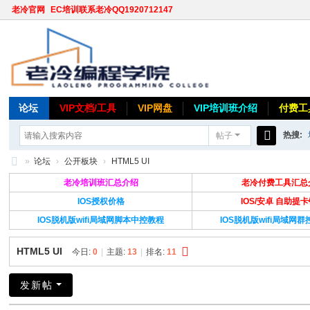
老冷官网
EC培训联系老冷QQ1920712147
论坛
VIP文档/工具
VIP网盘
VIP培训班介绍
付费工
热搜:
帖子
搜
»
论坛
›
公开板块
›
HTML5 UI
索
老
老冷培训班汇总介绍
老冷付费工具汇总
冷
IOS授权价格
IOS/安卓 自助提
IOS脱机版wifi局域网脚本中控教程
IOS脱机版wifi局域网
论
坛
HTML5 UI
今日:
0
|
主题:
13
|
排名:
11
发新帖