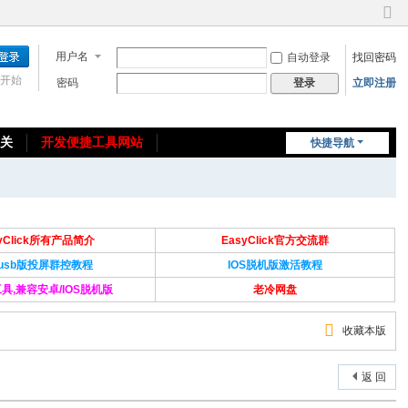
切
换
用户名
自动登录
找回密码
到
窄
开始
密码
立即注册
登录
版
相关
开发便捷工具网站
快捷导航
免费教程/源码分享
免责声明
syClick所有产品简介
EasyClick官方交流群
Susb版投屏群控教程
IOS脱机版激活教程
具,兼容安卓/IOS脱机版
老冷网盘
收藏本版
返 回