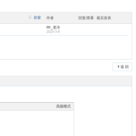
新窗
作者
回复/查看
最后发表
Mr_老冷
2023-3-8
返 回
高级模式