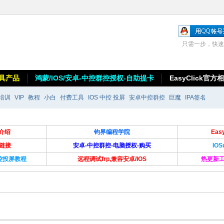
只需一步，快速
具产品
鸿蒙/IOS/安卓-中控群控授权-自助提卡
EasyClick官方
培训
VIP
教程
小白
付费工具
IOS 中控 投屏
安卓中控群控
巨魔
IPA签名
介绍
钧界编程学院
Ea
卡链接
安卓-中控群控-电脑授权-购买
IO
群控投屏教程
远程调试frp,兼容安卓/IOS
热更新工