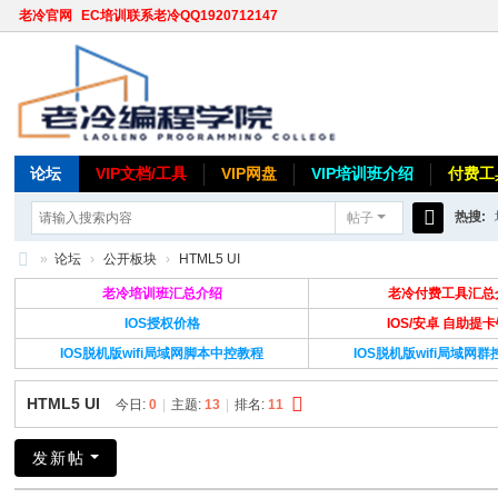
老冷官网
EC培训联系老冷QQ1920712147
论坛
VIP文档/工具
VIP网盘
VIP培训班介绍
付费工
热搜:
帖子
搜
»
论坛
›
公开板块
›
HTML5 UI
索
老
老冷培训班汇总介绍
老冷付费工具汇总
冷
IOS授权价格
IOS/安卓 自助提
IOS脱机版wifi局域网脚本中控教程
IOS脱机版wifi局域网
论
坛
HTML5 UI
今日:
0
|
主题:
13
|
排名:
11
发新帖