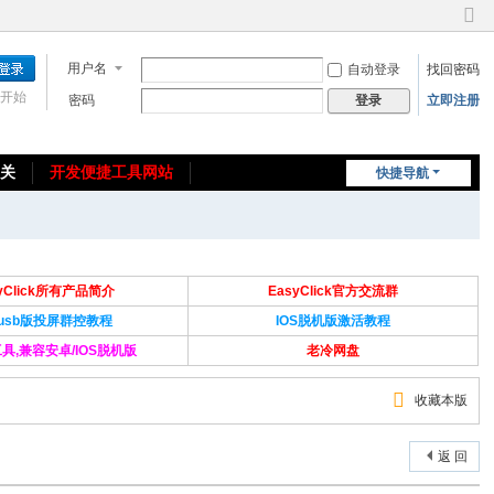
切
换
用户名
自动登录
找回密码
到
窄
开始
密码
立即注册
登录
版
相关
开发便捷工具网站
快捷导航
免费教程/源码分享
免责声明
syClick所有产品简介
EasyClick官方交流群
Susb版投屏群控教程
IOS脱机版激活教程
具,兼容安卓/IOS脱机版
老冷网盘
收藏本版
返 回