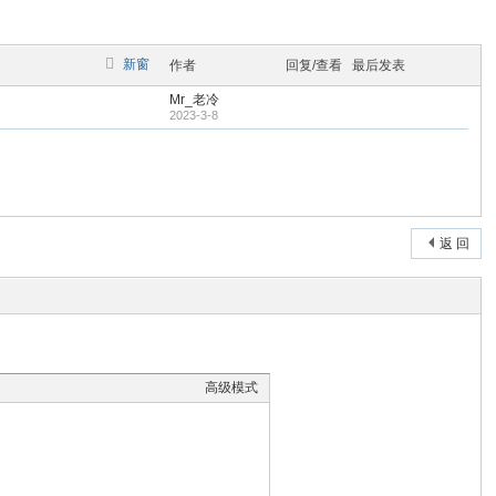
新窗
作者
回复/查看
最后发表
Mr_老冷
2023-3-8
返 回
高级模式