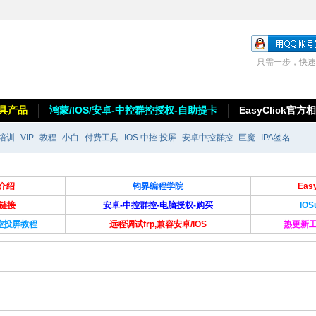
只需一步，快速
具产品
鸿蒙/IOS/安卓-中控群控授权-自助提卡
EasyClick官方
培训
VIP
教程
小白
付费工具
IOS 中控 投屏
安卓中控群控
巨魔
IPA签名
介绍
钧界编程学院
Ea
卡链接
安卓-中控群控-电脑授权-购买
IO
群控投屏教程
远程调试frp,兼容安卓/IOS
热更新工