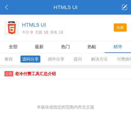
HTML5 UI
HTML5 UI
收藏
今日:
0
主题:
13
排名:
11
全部
最新
热门
热帖
精华
教程
源码分享
插件分享
提问
解决方法
付费插
老冷付费工具汇总介绍
公告
本版块或指定的范围内尚无主题