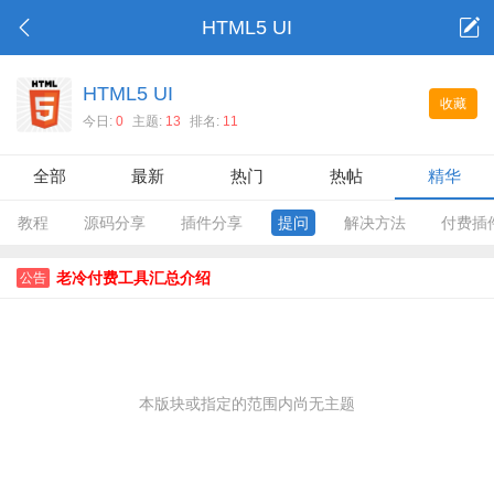
HTML5 UI
HTML5 UI
收藏
今日:
0
主题:
13
排名:
11
全部
最新
热门
热帖
精华
教程
源码分享
插件分享
提问
解决方法
付费插
老冷付费工具汇总介绍
公告
本版块或指定的范围内尚无主题