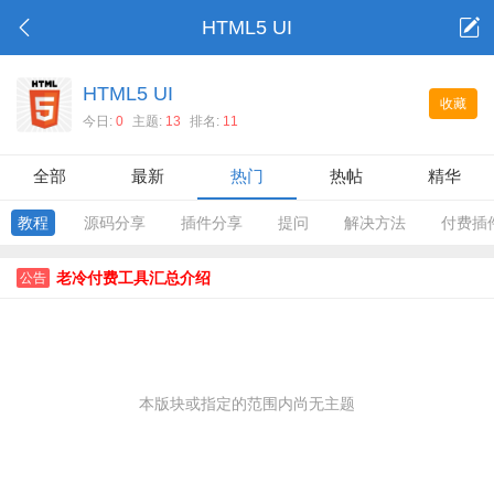
HTML5 UI
HTML5 UI
收藏
今日:
0
主题:
13
排名:
11
全部
最新
热门
热帖
精华
教程
源码分享
插件分享
提问
解决方法
付费插
老冷付费工具汇总介绍
公告
本版块或指定的范围内尚无主题