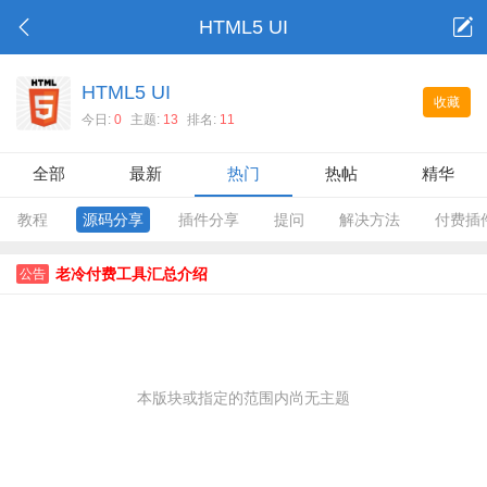
HTML5 UI
HTML5 UI
收藏
今日:
0
主题:
13
排名:
11
全部
最新
热门
热帖
精华
教程
源码分享
插件分享
提问
解决方法
付费插
老冷付费工具汇总介绍
公告
本版块或指定的范围内尚无主题