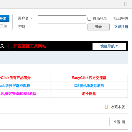
切
换
用户名
自动登录
找回密码
到
窄
开始
密码
立即注册
登录
版
相关
开发便捷工具网站
快捷导航
免费教程/源码分享
免责声明
syClick所有产品简介
EasyClick官方交流群
Susb版投屏群控教程
IOS脱机版激活教程
具,兼容安卓/IOS脱机版
老冷网盘
收藏本版
返 回