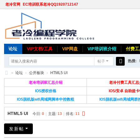
老冷官网
EC培训联系老冷QQ1920712147
论坛
VIP文档/工具
VIP网盘
VIP培训班介绍
付费工
热搜:
帖子
搜
»
论坛
›
公开板块
›
HTML5 UI
索
老
老冷培训班汇总介绍
老冷付费工具汇总
冷
IOS授权价格
IOS/安卓 自助提
IOS脱机版wifi局域网脚本中控教程
IOS脱机版wifi局域网
论
坛
HTML5 UI
今日:
0
|
主题:
13
|
排名:
11
发新帖