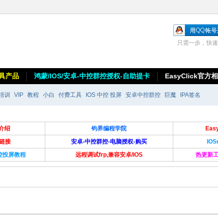
只需一步，快速
具产品
鸿蒙/IOS/安卓-中控群控授权-自助提卡
EasyClick官方
培训
VIP
教程
小白
付费工具
IOS 中控 投屏
安卓中控群控
巨魔
IPA签名
介绍
钧界编程学院
Ea
卡链接
安卓-中控群控-电脑授权-购买
IO
群控投屏教程
远程调试frp,兼容安卓/IOS
热更新工